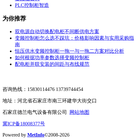
PLC控制柜智造
为你推荐
双电源自动切换配电柜不间断供电方案
变频控制柜怎么选不踩坑：价格影响因素与实用采购指
南
恒压供水变频控制柜一拖一与一拖二方案对比分析
如何根据功率参数选择变频控制柜
配电柜并联安装的间距与布线规范
咨询热线：15830114476 13739744454
地址：河北省石家庄市南三环建华大街交口
石家庄德兰电气设备有限公司
网站地图
冀ICP备18008377号
Powered by
MetInfo
©2008-2026