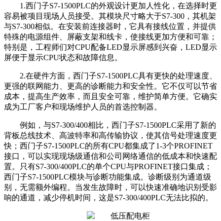
1.西门子S7-1500PLC的外观设计更加人性化，在选择时更
容易被项目现场人员接受。其模块尺寸略大于S7-300，其机架
与S7-300相似。在安装前连接器时，它具有接线位置，并提供
特殊的电源组件、屏蔽支架和线卡，使接线更加方便和可靠；
特别是，工程师们对CPU配备LED显示屏感到兴奋，LED显示
屏便于显示CPU状态和故障信息。
2.在硬件方面，西门子S7-1500PLC具有更快的处理速度、
更强的联网能力、更高的诊断能力和安全性。它不仅可以节省
成本，提高生产效率，而且安全可靠，维护简单方便。它确实
成为工厂客户和现场维护人员的首选控制器。
例如，与S7-300/400相比，西门子S7-1500PLC采用了新的
背板总线技术、高波特率和高传输协议，使其信号处理速度更
快；西门子S7-1500PLC的所有CPU都集成了1-3个PROFINET
接口，可以实现现场级通信和公司网络通信的低成本和快速配
置。只有S7-300/400PLC的单个CPU与PROFINET接口集成；
西门子S7-1500PLC模块与诊断功能集成。诊断级别为通道级
别，无需额外编程。当发生故障时，可以快速准确地识别受影
响的通道，减少停机时间，这是S7-300/400PLC无法比拟的。