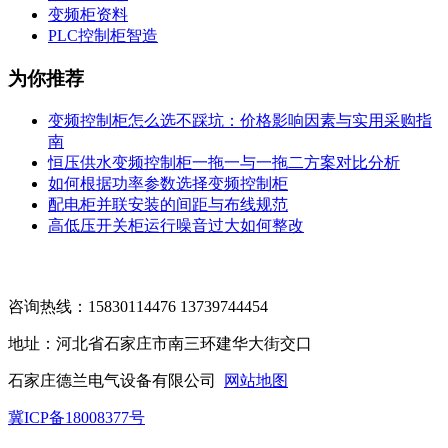
变频柜资料
PLC控制柜智造
为你推荐
变频控制柜怎么选不踩坑：价格影响因素与实用采购指
南
恒压供水变频控制柜一拖一与一拖二方案对比分析
如何根据功率参数选择变频控制柜
配电柜并联安装的间距与布线规范
高低压开关柜运行噪音过大如何整改
咨询热线：15830114476 13739744454
地址：河北省石家庄市南三环建华大街交口
石家庄德兰电气设备有限公司
网站地图
冀ICP备18008377号