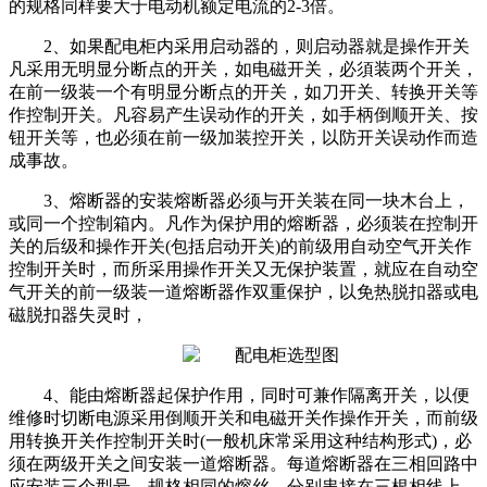
的规格同样要大于电动机额定电流的2-3倍。
2、如果配电柜内采用启动器的，则启动器就是操作开关
凡采用无明显分断点的开关，如电磁开关，必須装两个开关，
在前一级装一个有明显分断点的开关，如刀开关、转换开关等
作控制开关。凡容易产生误动作的开关，如手柄倒顺开关、按
钮开关等，也必须在前一级加装控开关，以防开关误动作而造
成事故。
3、熔断器的安装熔断器必须与开关装在同一块木台上，
或同一个控制箱内。凡作为保护用的熔断器，必须装在控制开
关的后级和操作开关(包括启动开关)的前级用自动空气开关作
控制开关时，而所采用操作开关又无保护装置，就应在自动空
气开关的前一级装一道熔断器作双重保护，以免热脱扣器或电
磁脱扣器失灵时，
4、能由熔断器起保护作用，同时可兼作隔离开关，以便
维修时切断电源采用倒顺开关和电磁开关作操作开关，而前级
用转换开关作控制开关时(一般机床常采用这种结构形式)，必
须在两级开关之间安装一道熔断器。每道熔断器在三相回路中
应安装三个型号、规格相同的熔丝，分别串接在三根相线上