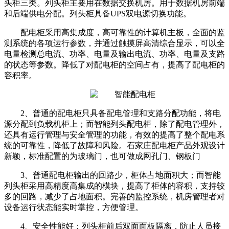
头柜三类。列头柜主要用在数据交换机房。用于数据机房前端
和后端供电分配。列头柜具备UPS双电源切换功能。
配电柜采用高集成度，高可靠性的计算机主板，全面的监
测系统的各项运行参数，并通过触摸屏高清综合显示，可以全
电量检测总电流、功率、电量及输出电流、功率、电量及支路
的状态等参数。降低了对配电柜的空间占有，提高了配电柜的
容积率。
2、普通的配电柜只具备配电管理和支路分配功能，将电
源分配到负载机柜上；而智能列头配电柜，除了配电管理外，
还具有运行管理与安全管理的功能，有效的提高了整个配电系
统的可靠性，降低了故障和风险。石家庄配电柜产品外观设计
新颖，标准配置的为玻璃门，也可做成网孔门、钢板门
3、普通配电柜输出的回路少，柜体占地面积大；而智能
列头柜采用高精度高集成的模块，提高了柜体的容积，支持较
多的回路，减少了占地面积。完善的监控系统，机房管理者对
设备运行状态能实时掌控，方便管理。
4、安全性能好：列头柜前后双面面板隔离，防止人员接