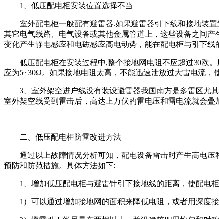
1、低压配电柜安装位置选择不当
室外配电柜一般配有避雷器.如果避雷器引下线和接地装
其它电气线路、电气设备或其他金属管道上，这些设备之间产
变化产生静电感应和电磁感应高电动势，能在配电柜与引下线
低压配电柜在安装过程中,整个接地网电阻不应超过30欧
应为5~30Ω。如果接地电阻太高，不能迅速泄放过大雷电流
3、室外架空进户线没有装设避雷器
我国南方是多雷区尤其
室外架空线受到雷击后，高达上万伏的雷电压和雷电流就会叠
二、低压配电柜防雷改进方法
通过以上故障情况分析可知，配电设备雷击时产生高电压
预防和防范措施。具体方法如下:
1、增加低压配电柜与避雷针引下接地线的距离，使配电
1）可以通过增加接地网的面积来降低电阻，或者用深度接