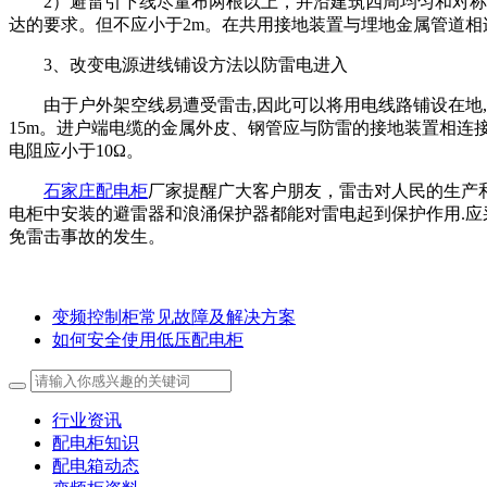
2）避雷引下线尽量布两根以上，并沿建筑四周均匀和对称
达的要求。但不应小于2m。在共用接地装置与埋地金属管道
3、改变电源进线铺设方法以防雷电进入
由于户外架空线易遭受雷击,因此可以将用电线路铺设在
15m。进户端电缆的金属外皮、钢管应与防雷的接地装置相
电阻应小于10Ω。
石家庄配电柜
厂家提醒广大客户朋友，雷击对人民的生产和
电柜中安装的避雷器和浪涌保护器都能对雷电起到保护作用.应
免雷击事故的发生。
变频控制柜常见故障及解决方案
如何安全使用低压配电柜
行业资讯
配电柜知识
配电箱动态