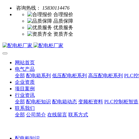
咨询热线：
15830114476
合理报价
品质保障
优质服务
资质齐全
网站首页
电气产品
全部
配电箱系列
低压配电柜系列
高压配电柜系列
PLC
企业资质
项目案例
行业资讯
全部
配电柜知识
配电箱动态
变频柜资料
PLC控制柜智造
联系我们
全部
公司简介
在线留言
联系方式
配电柜知识