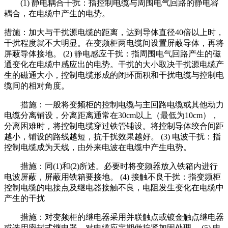
(1) 静电耦合干扰：指控制电缆与周围电气回路的静电容
耦合，在电缆中产生的电势。
措施：加大与干扰源电缆的距离，达到导体直径40倍以上时，
干扰程度就不大明显。在变频柜两电缆间设置屏蔽导体，再将
屏蔽导体接地。 (2) 静电感应干扰：指周围电气回路产生的磁
通变化在电缆中感应出的电势。干扰的大小取决干扰源电缆产
生的磁通大小，控制电缆形成的闭环面积和干扰电缆与控制电
缆间的相对角度。
措施：一般将
变频柜的
控制电缆与主回路电缆或其他动力
电缆分离铺设，分离距离通常在30cm以上（最低为10cm），
分离困难时，将控制电缆穿过铁管铺设。将控制导体绞合间距
越小，铺设的路线越短，抗干扰效果越好。 (3) 电波干扰：指
控制电缆成为天线，由外来电波在电缆中产生电势。
措施：同(1)和(2)所述。必要时将变频器放入铁箱内进行
电波屏蔽，屏蔽用铁箱要接地。 (4) 接触不良干扰：指
变频柜
控制电缆的电接点及继电器接触不良，电阻发生变化在电缆中
产生的干扰
措施：对
变频柜的
继电器采用并联触点或镀金触点继电器
或选用密封式继电器。对电缆应定期做拧紧加固处理。 (5) 电