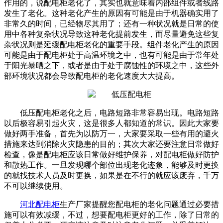
作用的，说配电柜老化了，其实也就意味着内部组件或者线路
发生了老化。这种老化产生的原因有可能是由于机器确实用了
非常久的时间，已经物尽其用了；还有一种状况就是日常的使
用中各种复杂状况导致这种老化提前发生，而尽量避免这些复
杂状况则是延缓配电柜老化的重要手段。组件老化产生的原因
可能是由于配电柜处于高温环境之中，也有可能是由于常年处
于阳光暴晒之下，或者是由于处于腐蚀性的环境之中，这些外
部环境状况都会导致配电柜的老化速度大大提高。
低压配电柜老化之后，电路短路非常容易出现。电路短路
以后极容易引起火灾，这是很多人都知道的常识。因此大家要
做好两手准备，首先为以防万一，大家要采取一些有用的避火
措施来达到消除火灾隐患的目的；其次大家还要注意日常做好
检查，像是配电柜应该日常做好维护保养，对配电柜做好防护
和散热工作。一旦发现哪个部位出现老化迹象，能够及时更换
的就找技术人员及时更换，如果是在不行的就应该废弃，千万
不可以继续使用。
河北配电柜
生产厂家提醒您配电柜的老化问题通过必要措
施可以有效减缓，不过，想要配电柜更好的工作，除了日常的