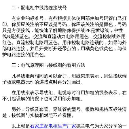
二：配电柜中线路连接线号
有专业的标准号，有些根据具体使用部件加号码管自己打
印。你所应关注的不应该是号码，你应该关注的是颜色，号码
只是方便接线，能快速了解通路像保护线PE是黄绿线，中性
线N是浅蓝色。交流和直流动力电路用黑色，交流控制线路用
红色。直流控制电路用蓝色。用作控制电路连锁的，如果与外
部电路连接，并且开关断开还带点的，用橘黄色或黄色，与保
护电路连接的用白色。
三：电气原理图与接线图的看图方法
凡导线走向相同的可以合并，用线束来表示，到达接线端
子板或电器元件的连接点时再分别画出。
在用线束表示导线组、电缆等时可用加粗的线条表示，在
不引起误解的情况下也可采用部分加粗。
另外，导线及套管、穿线管的型号、根数和规格应标注清
楚，接线图与实物相对照不难看懂。
以上就是
石家庄配电柜生产厂家
德兰电气为大家分享的一