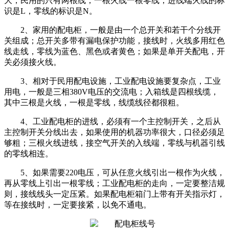
大，民用的只有两根线，一根火线一根零线，进线端火线的标
识是L，零线的标识是N。
2、家用的配电柜，一般是由一个总开关和若干个分线开
关组成；总开关多带有漏电保护功能，接线时，火线多用红色
线走线，零线为蓝色、黑色或者黄色；如果是单开关配电，开
关必须接火线。
3、相对于民用配电设施，工业配电设施要复杂点，工业
用电，一般是三相380V电压的交流电；入箱线是四根线缆，
其中三根是火线，一根是零线，线缆线径都很粗。
4、工业配电柜的进线，必须有一个主控制开关，之后从
主控制开关分线出去，如果使用的机器功率很大，口径必须足
够粗；三根火线进线，接空气开关的入线端，零线与机器引线
的零线相连。
5、如果需要220电压，可从任意火线引出一根作为火线，
再从零线上引出一根零线；工业配电柜的走向，一定要整洁规
则，接线线头一定压紧。如果配电柜箱门上带有开关指示灯，
等在接线时，一定要接紧，以免不通电。