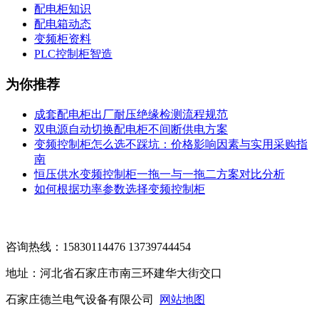
配电柜知识
配电箱动态
变频柜资料
PLC控制柜智造
为你推荐
成套配电柜出厂耐压绝缘检测流程规范
双电源自动切换配电柜不间断供电方案
变频控制柜怎么选不踩坑：价格影响因素与实用采购指
南
恒压供水变频控制柜一拖一与一拖二方案对比分析
如何根据功率参数选择变频控制柜
咨询热线：15830114476 13739744454
地址：河北省石家庄市南三环建华大街交口
石家庄德兰电气设备有限公司
网站地图