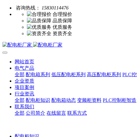
咨询热线：
15830114476
合理报价
品质保障
优质服务
资质齐全
网站首页
电气产品
全部
配电箱系列
低压配电柜系列
高压配电柜系列
PLC
企业资质
项目案例
行业资讯
全部
配电柜知识
配电箱动态
变频柜资料
PLC控制柜智造
联系我们
全部
公司简介
在线留言
联系方式
配电柜知识