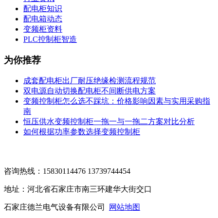
配电柜知识
配电箱动态
变频柜资料
PLC控制柜智造
为你推荐
成套配电柜出厂耐压绝缘检测流程规范
双电源自动切换配电柜不间断供电方案
变频控制柜怎么选不踩坑：价格影响因素与实用采购指
南
恒压供水变频控制柜一拖一与一拖二方案对比分析
如何根据功率参数选择变频控制柜
咨询热线：15830114476 13739744454
地址：河北省石家庄市南三环建华大街交口
石家庄德兰电气设备有限公司
网站地图