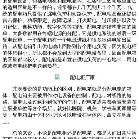
的配电设备，包括电动机和配电箱等。在各个工艺领域里面它
的适用容量是不一样的，通常都在几千瓦到几十个千瓦， 传
统的配电箱只提供了漏电保护和短路保护，配电柜甚至还提供
雷击保护、功率限定、故障记录、打火断电、过压保护以及学
习记忆、自检功能、数字化等等功能。配电箱的结构非常的简
单，大多数都用在终端电源的分配，它是供电系统的最后一级
配电设施，一个配电箱有一个电源进线和很多歌供电输出回
路，从配电箱引出供电输出回路到各个用电负荷，因为配电柜
的体积很小，所以都不会放到大型的配电设备里，因而配电箱
的容量都比较小，配电箱是布置在供电负荷的中心地带，用电
缆或者电线把电送到负荷。
其次要说的是功能上的区别，配电箱就是分配电能的箱
体，配电箱主要被用作对电设备的控制，配电，对线路的短
路、漏电以及过载起到保护的作用，配电箱通常都会被安装在
企事业单位等各个场所，就好比医院、机关、学校车间家里等
等，配电箱由于体积小所以可以暗设在墙体内，矗立在地面
上。
总的来说，不论是配电柜还是配电箱，都是人们日常生活