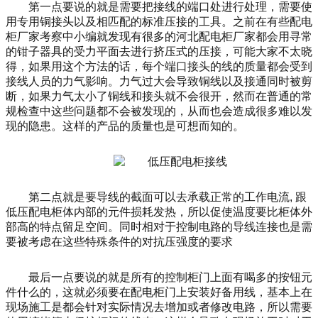
第一点要说的就是需要把接线的端口处进行处理，需要使
用专用铜接头以及相匹配的标准压接的工具。之前在有些配电
柜厂家考察中小编就发现有很多的河北配电柜厂家都会用寻常
的钳子器具的受力平面去进行挤压式的压接，可能大家不太晓
得，如果用这个方法的话，每个端口接头的线的质量都会受到
接线人员的力气影响。力气过大会导致铜线以及接通同时被剪
断，如果力气太小了铜线和接头就不会很开，然而在普通的常
规检查中这些问题都不会被发现的，从而也会造成很多难以发
现的隐患。这样的产品的质量也是可想而知的。
第二点
就是要导线的截面
可以去
承载正常的工作电流
,
跟
低压配电柜体内部的元件损耗发热，所以促使温度要比柜体外
部高的特点留足空间。同时相对于控制电路的导线连接也是需
要被考虑在这些特殊条件的对抗压强度的要求
最后一点要说的就是所有的控制柜门上面有喝多的按钮元
件什么的，这就必须要在配电柜门上安装好备用线，基本上在
现场施工是都会针对实际情况去增加或者修改电路，所以需要