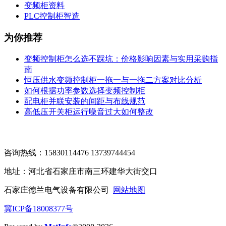
变频柜资料
PLC控制柜智造
为你推荐
变频控制柜怎么选不踩坑：价格影响因素与实用采购指
南
恒压供水变频控制柜一拖一与一拖二方案对比分析
如何根据功率参数选择变频控制柜
配电柜并联安装的间距与布线规范
高低压开关柜运行噪音过大如何整改
咨询热线：15830114476 13739744454
地址：河北省石家庄市南三环建华大街交口
石家庄德兰电气设备有限公司
网站地图
冀ICP备18008377号