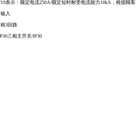
0/10表示：额定电流250A/额定短时耐受电流能力10kA，根据
合输入
三相3回路
IP30三相主开关/IP30