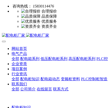
咨询热线：
15830114476
合理报价
品质保障
优质服务
资质齐全
网站首页
电气产品
全部
配电箱系列
低压配电柜系列
高压配电柜系列
PLC
企业资质
项目案例
行业资讯
全部
配电柜知识
配电箱动态
变频柜资料
PLC控制柜智造
联系我们
全部
公司简介
在线留言
联系方式
配电柜知识