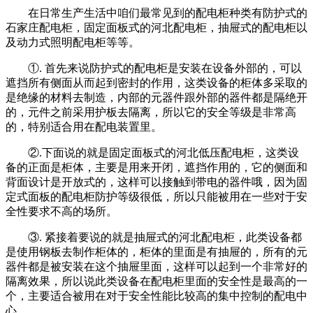
在日常生产生活中咱们最常见到的配电柜种类有防护式的
石家庄配电柜，固定面板式的
河北
配电柜，抽屉式的配电柜以
及动力式照明配电柜等等。
①. 首先来说防护式的配电柜是安装在设备外部的，可以
遮挡所有侧面从而起到密封的作用，这类设备的柜体多采取的
是绝缘的材料去制造，内部的元器件跟外部的器件都是隔绝开
的，元件之前采用护板去隔离，所以它的安全等级是非常高
的，特别适合用在配电装置里。
②.下面说的就是固定面板式的
河北低压
配电柜，这类设
备的正面是柜体，主要是用来开闭，遮挡作用的，它的侧面和
背面设计是开放式的，这样可以接触到带电的器件哦，因为固
定式面板的配电柜防护等级很低，所以只能被用在一些对于安
全性要求不高的场所。
③. 紧接着要说的就是抽屉式的
河北
配电柜，此类设备都
是使用钢板去制作柜体的，柜体的里面是有抽屉的，所有的元
器件都是被安装在这个抽屉里面，这样可以起到一个非常好的
隔离效果，所以说此类设备在配电柜里面的安全性是最高的一
个，主要适合被用在对于安全性能比较高的集中控制的配电中
心。