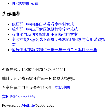
PLC控制柜智造
为你推荐
低压配电柜内部自动温湿度控制实现
成套配电柜出厂耐压绝缘检测流程规范
双电源自动切换配电柜不间断供电方案
变频控制柜怎么选不踩坑：价格影响因素与实用采购指
南
恒压供水变频控制柜一拖一与一拖二方案对比分析
咨询热线：15830114476 13739744454
地址：河北省石家庄市南三环建华大街交口
石家庄德兰电气设备有限公司
网站地图
冀ICP备18008377号
Powered by
MetInfo
©2008-2026