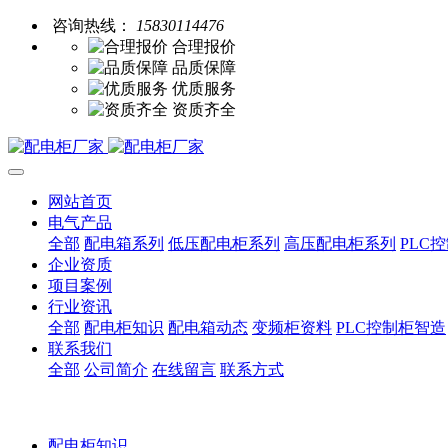
咨询热线：
15830114476
合理报价
品质保障
优质服务
资质齐全
网站首页
电气产品
全部
配电箱系列
低压配电柜系列
高压配电柜系列
PLC
企业资质
项目案例
行业资讯
全部
配电柜知识
配电箱动态
变频柜资料
PLC控制柜智造
联系我们
全部
公司简介
在线留言
联系方式
配电柜知识