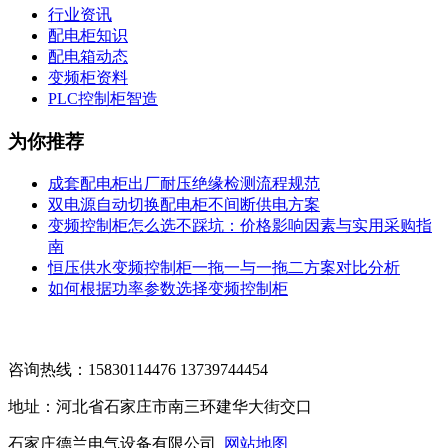
行业资讯
配电柜知识
配电箱动态
变频柜资料
PLC控制柜智造
为你推荐
成套配电柜出厂耐压绝缘检测流程规范
双电源自动切换配电柜不间断供电方案
变频控制柜怎么选不踩坑：价格影响因素与实用采购指
南
恒压供水变频控制柜一拖一与一拖二方案对比分析
如何根据功率参数选择变频控制柜
咨询热线：15830114476 13739744454
地址：河北省石家庄市南三环建华大街交口
石家庄德兰电气设备有限公司
网站地图