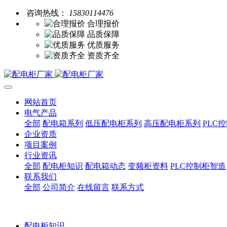
咨询热线：
15830114476
合理报价
品质保障
优质服务
资质齐全
网站首页
电气产品
全部
配电箱系列
低压配电柜系列
高压配电柜系列
PLC
企业资质
项目案例
行业资讯
全部
配电柜知识
配电箱动态
变频柜资料
PLC控制柜智造
联系我们
全部
公司简介
在线留言
联系方式
配电柜知识