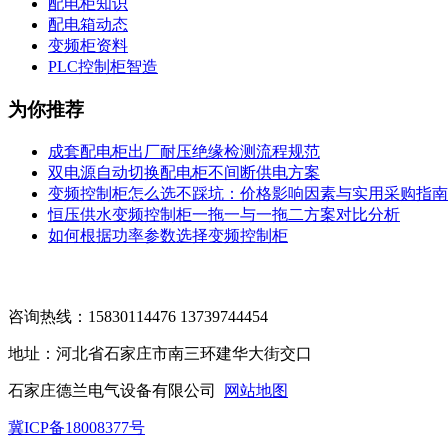
配电柜知识
配电箱动态
变频柜资料
PLC控制柜智造
为你推荐
成套配电柜出厂耐压绝缘检测流程规范
双电源自动切换配电柜不间断供电方案
变频控制柜怎么选不踩坑：价格影响因素与实用采购指南
恒压供水变频控制柜一拖一与一拖二方案对比分析
如何根据功率参数选择变频控制柜
咨询热线：15830114476 13739744454
地址：河北省石家庄市南三环建华大街交口
石家庄德兰电气设备有限公司
网站地图
冀ICP备18008377号