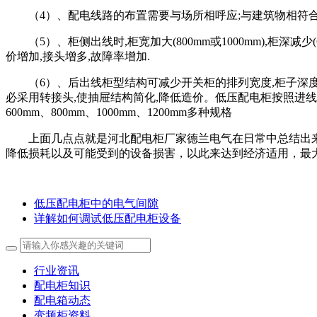
（4）、配电线路的布置需要与场所相呼应;与建筑物相符合
（5）、
柜侧出线时,柜宽加大(800mm或1000mm),柜
价增加,接头增多,故障率增加.
（6）、
后出线柜型结构可减少开关柜的排列宽度,柜子深度一
必采用转接头,使抽屉结构简化,降低造价。低压配电柜按照进
600mm、800mm、1000mm、1200mm多种规格
上面几点点就是河北配电柜厂家德兰电气在日常中总结出
降低损耗以及可能受到的设备损害，以此来达到经济适用，最
低压配电柜中的电气间隙
详解如何调试低压配电柜设备
行业资讯
配电柜知识
配电箱动态
变频柜资料