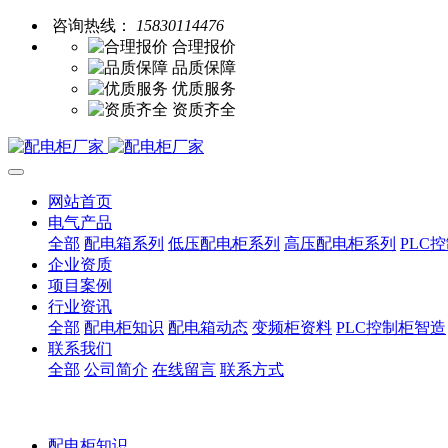
咨询热线：
15830114476
合理报价
品质保障
优质服务
资质齐全
网站首页
电气产品
全部
配电箱系列
低压配电柜系列
高压配电柜系列
PLC
企业资质
项目案例
行业资讯
全部
配电柜知识
配电箱动态
变频柜资料
PLC控制柜智造
联系我们
全部
公司简介
在线留言
联系方式
配电柜知识