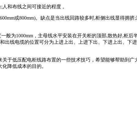
;人和布线之间可接近的程度 。
深减少(600mm或800mm)。缺点是当出线回路较多时,柜侧出线显
般为1000mm，主母线水平安装在开关柜的顶部,散热好,柜后
线和出线电缆的位置可分为上进上出、上进下出、下进上出、下进
来关于低压配电柜线路布置的一些技术技巧，希望能够帮助到广
大化降低成本的目的。