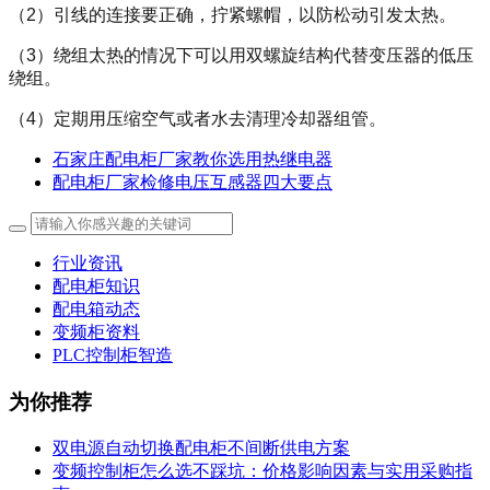
（
2
）引线的连接要正确，拧紧螺帽，以防松动引发太热。
（
3
）绕组太热的情况下可以用双螺旋结构代替变压器的低压
绕组。
（
4
）定期用压缩空气或者水去清理冷却器组管。
石家庄配电柜厂家教你选用热继电器
配电柜厂家检修电压互感器四大要点
行业资讯
配电柜知识
配电箱动态
变频柜资料
PLC控制柜智造
为你推荐
双电源自动切换配电柜不间断供电方案
变频控制柜怎么选不踩坑：价格影响因素与实用采购指