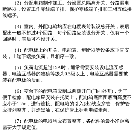
（2）分配电箱制作加工。分设置总隔离开关、分路漏电
断路器，设置工作零线端子排、保护零线端子排和三相五线接
线端子。
（3）室内、外配电箱均应在电度表前装设总开关，表后
配出一般不超过4个回路，每个回路应装设分开关，仅有一个
回路时，表后可不设开关。
（4）配电板上的开关、电能表、熔断器等设备应垂直安
装，上端下端接负荷，且相序一致。
（5）负荷电流超过15A时，通常需要安装设电流互感
器，电流互感器的准确等级为0.5级以上，电流互感器需要被
装在配电板的后面。
（6）变台下的配电箱应制成两侧开门(门向外开)，为了
便于检修，配电箱应安装在托架上，配电箱底面距底面高度不
应小于1.2m，进行连接。配电箱的引入(出)线应穿管，保护管
应排列整齐，并涂黑油，在保护管上标明电缆走向。
（7）配电板的电器均应布置整齐，各配件的最小净距离
需要大于规定值。