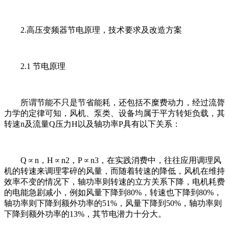
2.高压变频器节电原理，技术要求及改造方案
2.1 节电原理
所谓节能不只是节省能耗，还包括不糜费动力，经过流膂
力学的定律可知，风机、泵类、设备均属于平方转矩负载，其
转速n及流量Q压力H以及轴功率P具有以下关系：
Q∝n，H∝n2，P∝n3，在实践消费中，往往应用调理风
机的转速来调理零碎的风量，而随着转速的降低，风机在维持
效率不变的情况下，轴功率则转速的立方关系下降，电机耗费
的电能急剧减小，例如风量下降到80%，转速也下降到80%，
轴功率则下降到额外功率的51%，风量下降到50%，轴功率则
下降到额外功率的13%，其节电潜力十分大。