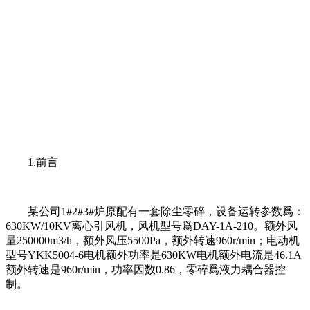
1.前言
某公司1#2#3#炉原配有一套除尘零碎，设备运转参数爲：
630KW/10KV离心引风机，风机型号爲DAY-1A-210。额外风
量250000m3/h，额外风压5500Pa，额外转速960r/min；电动机
型号YKK5004-6电机额外功率是630KW电机额外电流是46.1A
额外转速是960r/min，功率因数0.86，零碎爲液力耦合器控
制。