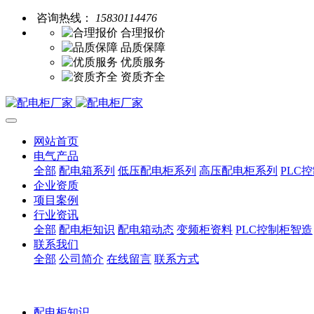
咨询热线：
15830114476
合理报价
品质保障
优质服务
资质齐全
网站首页
电气产品
全部
配电箱系列
低压配电柜系列
高压配电柜系列
PLC
企业资质
项目案例
行业资讯
全部
配电柜知识
配电箱动态
变频柜资料
PLC控制柜智造
联系我们
全部
公司简介
在线留言
联系方式
配电柜知识