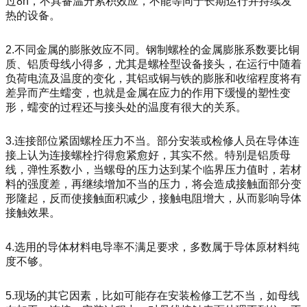
过8h，不具备温升累积效应，不能等同于长期运行并持续发
热的设备。
2.不同金属的膨胀效应不同。钢制螺栓的金属膨胀系数要比铜
质、铝质母线小得多，尤其是螺栓型设备接头，在运行中随着
负荷电流及温度的变化，其铝或铜与铁的膨胀和收缩程度将有
差异而产生蠕变，也就是金属在应力的作用下缓慢的塑性变
形，蠕变的过程还与接头处的温度有很大的关系。
3.连接部位紧固螺栓压力不当。部分安装或检修人员在导体连
接上认为连接螺栓拧得愈紧愈好，其实不然。特别是铝质母
线，弹性系数小，当螺母的压力达到某个临界压力值时，若材
料的强度差，再继续增加不当的压力，将会造成接触面部分变
形隆起，反而使接触面积减少，接触电阻增大，从而影响导体
接触效果。
4.选用的导体材料电导率不满足要求，多数属于导体原材料纯
度不够。
5.现场的其它因素，比如可能存在安装检修工艺不当，如母线