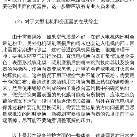
要碰到里面的元器件。这一步骤应该有专业人员来做。
（2）对于大型电机和变压器的在线除尘
由于需要风冷，如果空气质量不好，在进入电机内部时会
带进粉尘。另外电机碳刷磨损后的粉末也会进入电机内部，因
此需要定期进行除尘。这时普通的风机风压低，很难清理干
净，要用压缩空气进行吹扫。直流电机换向器正常情况是金黄
色，表面形成氧化膜，碳刷磨损后的粉末粘到换向器以及换向
器的沟槽内，使换向器变成黑色，严重的会造成电机打火甚至
烧坏换向器。这种情况下用压缩空气并不能吹下碳粉，需要用
干净的白布，蘸清洗剂或酒精用力将换向器上粘住的碳粉擦下
来，然后使用钢锯条制成的钩子将换向器沟槽中的碳粉钩出
来。做完后换向器表面的氧化膜可能会有所损伤，应该在低负
荷的情况下运转一段时间后逐渐增加载荷。另外在直流电机的
保养过程中要定期更换碳刷，需要注意碳刷的方向问题而且尽
量成批次的同时更换。新碳刷需要根据换向器的弧度提前把尖
端磨掉，尽可能不要随意调整顶簧的压力。
以上是我在设备维护方面的一些体会，这些需要在日常的