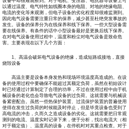
设备中却很难观察到。对于电机、变压器、电抗器等设备上可
以通过温度、电气特性如线圈本身的电阻、对地的绝缘电阻、
电流的变化等来观测，但电子设备的劣化程度却很难监测到。
因此电气设备需要注重日常的保养，减少甚至杜绝突发事故的
发生。设备的保养分为在线保养和线下保养。一些大型设备需
要在线保养。有条件的话中小型设备最好是更换后线下保养。
在对电气设备使用过程中，温度和粉尘对电气设备是致命危
害。主要表现在以下几个方面：
1、高温会破坏电气设备的绝缘，造成短路或接地，直接
烧毁设备
高温主要是设备本身发热和现场环境温度高造成的。在设
备的使用过程中要确保不能超过其额定负荷，虽然在初始设计
时已经通过计算制定了合理的功率，不过在使用过程中由于机
械设备的老化也会导致电气设备的过负荷。这就需要与机械设
备紧密配合。虽然一些热保护装置、过流保护装置的普遍使用
使得在发生过负荷的时候能及时停止，但是毕竟设备也受到了
高电流的冲击，久而久之造成设备的劣化。这就需要把日常观
测到的电流、温度实时记录下来，便于分析，找出电流大（相
对于额定值）、温度高的设备，在停机时对其重点检查。对于