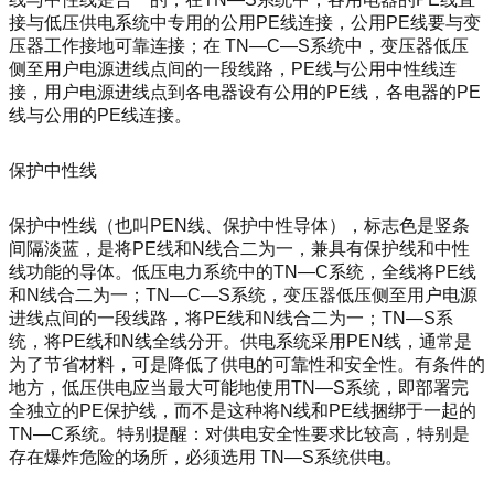
接与低压供电系统中专用的公用PE线连接，公用PE线要与变
压器工作接地可靠连接；在 TN—C—S系统中，变压器低压
侧至用户电源进线点间的一段线路，PE线与公用中性线连
接，用户电源进线点到各电器设有公用的PE线，各电器的PE
线与公用的PE线连接。
保护中性线
保护中性线（也叫PEN线、保护中性导体），标志色是竖条
间隔淡蓝，是将PE线和N线合二为一，兼具有保护线和中性
线功能的导体。低压电力系统中的TN—C系统，全线将PE线
和N线合二为一；TN—C—S系统，变压器低压侧至用户电源
进线点间的一段线路，将PE线和N线合二为一；TN—S系
统，将PE线和N线全线分开。供电系统采用PEN线，通常是
为了节省材料，可是降低了供电的可靠性和安全性。有条件的
地方，低压供电应当最大可能地使用TN—S系统，即部署完
全独立的PE保护线，而不是这种将N线和PE线捆绑于一起的
TN—C系统。特别提醒：对供电安全性要求比较高，特别是
存在爆炸危险的场所，必须选用 TN—S系统供电。