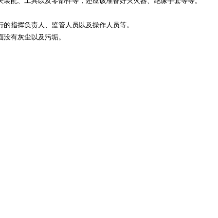
装配、工具以及零部件等，还应该准备好灭火器、绝缘手套等等。
的指挥负责人、监管人员以及操作人员等。
面没有灰尘以及污垢。