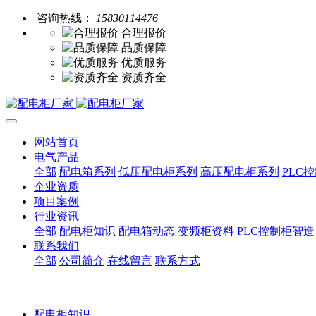
咨询热线：
15830114476
合理报价
品质保障
优质服务
资质齐全
网站首页
电气产品
全部
配电箱系列
低压配电柜系列
高压配电柜系列
PLC
企业资质
项目案例
行业资讯
全部
配电柜知识
配电箱动态
变频柜资料
PLC控制柜智造
联系我们
全部
公司简介
在线留言
联系方式
配电柜知识