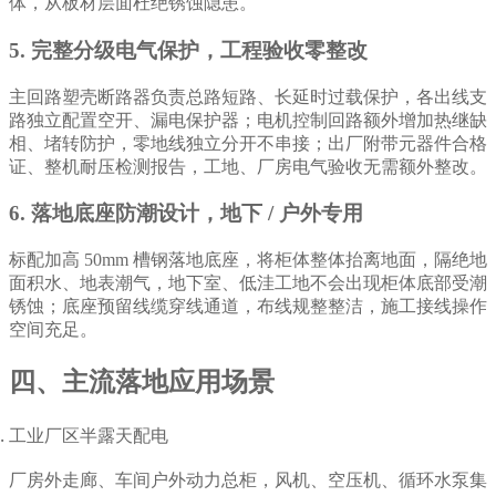
体，从板材层面杜绝锈蚀隐患。
5. 完整分级电气保护，工程验收零整改
主回路塑壳断路器负责总路短路、长延时过载保护，各出线支
路独立配置空开、漏电保护器；电机控制回路额外增加热继缺
相、堵转防护，零地线独立分开不串接；出厂附带元器件合格
证、整机耐压检测报告，工地、厂房电气验收无需额外整改。
6. 落地底座防潮设计，地下 / 户外专用
标配加高 50mm 槽钢落地底座，将柜体整体抬离地面，隔绝地
面积水、地表潮气，地下室、低洼工地不会出现柜体底部受潮
锈蚀；底座预留线缆穿线通道，布线规整整洁，施工接线操作
空间充足。
四、主流落地应用场景
工业厂区半露天配电
厂房外走廊、车间户外动力总柜，风机、空压机、循环水泵集