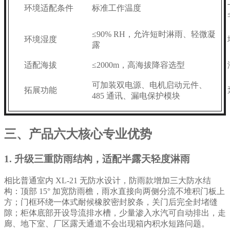
环境适配条件
标准工作温度
≤90% RH，允许短时淋雨、轻微凝
环境湿度
露
适配海拔
≤2000m，高海拔降容选型
可加装双电源、电机启动元件、
拓展功能
485 通讯、漏电保护模块
三、产品六大核心专业优势
1. 升级三重防雨结构，适配半露天轻度淋雨
相比普通室内 XL-21 无防水设计，防雨款增加三大防水结
构：顶部 15° 加宽防雨檐，雨水直接向两侧分流不堆积门板上
方；门框环绕一体式耐候橡胶密封胶条，关门后完全封堵缝
隙；柜体底部开设导流排水槽，少量渗入水汽可自动排出，走
廊、地下室、厂区露天通道不会出现箱内积水短路问题。