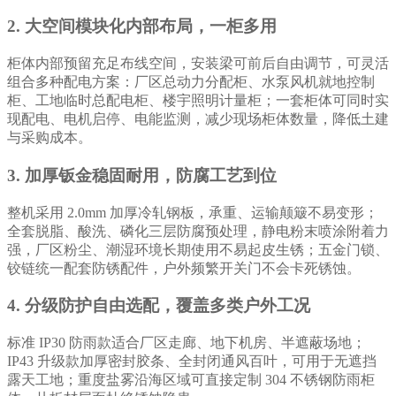
2. 大空间模块化内部布局，一柜多用
柜体内部预留充足布线空间，安装梁可前后自由调节，可灵活
组合多种配电方案：厂区总动力分配柜、水泵风机就地控制
柜、工地临时总配电柜、楼宇照明计量柜；一套柜体可同时实
现配电、电机启停、电能监测，减少现场柜体数量，降低土建
与采购成本。
3. 加厚钣金稳固耐用，防腐工艺到位
整机采用 2.0mm 加厚冷轧钢板，承重、运输颠簸不易变形；
全套脱脂、酸洗、磷化三层防腐预处理，静电粉末喷涂附着力
强，厂区粉尘、潮湿环境长期使用不易起皮生锈；五金门锁、
铰链统一配套防锈配件，户外频繁开关门不会卡死锈蚀。
4. 分级防护自由选配，覆盖多类户外工况
标准 IP30 防雨款适合厂区走廊、地下机房、半遮蔽场地；
IP43 升级款加厚密封胶条、全封闭通风百叶，可用于无遮挡
露天工地；重度盐雾沿海区域可直接定制 304 不锈钢防雨柜