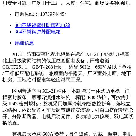
用安全可靠，广泛用于工厂、大厦、住宅、商场等各种场所。
订购热线：
13739744454
304不锈钢壁挂防雨配电箱
304不锈钢户外配电箱
详细信息
XL-21 防雨型落地配电柜是在标准 XL-21 户内动力柜基
础上升级防雨结构的低压成套配电设备，严格遵循
GB/T7251.1、GB/T4208 国标，适配 50Hz、660V 及以下单相
/ 三相低压配电系统，兼顾室内半露天、厂区室外走廊、地下
机房、工地临时配电等轻度淋雨工况。
区别普通室内 XL-21 柜体，本款增加一体式防雨檐、门
框密封胶条、底部导流排水结构，标配 IP30 防护，可按需升
级 IP43 密封规格；整机采用加厚冷轧钢板数控折弯，落地立
式结构，内部配备可前后调节镀锌安装梁，可自由搭配塑壳总
开、分路断路器、电机启动元件、多功能电力仪表、双电源切
换装置。
整机最大承载 600A 负荷，具备短路、过载、漏电、电机