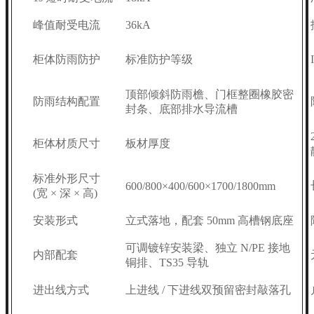
峰值耐受电流
36kA
柜体防雨防护
标准防护等级
顶部倾斜防雨檐、门框整圈橡胶密
防雨结构配置
封条、底部排水导流槽
柜体材质尺寸
板材厚度
标准外形尺寸
600/800×400/600×1700/1800mm
(宽 × 深 × 高)
安装形式
立式落地，配套 50mm 高槽钢底座
可调镀锌安装梁、独立 N/PE 接地
内部配套
铜排、TS35 导轨
进出线方式
上进线 / 下进线双预留密封敲落孔