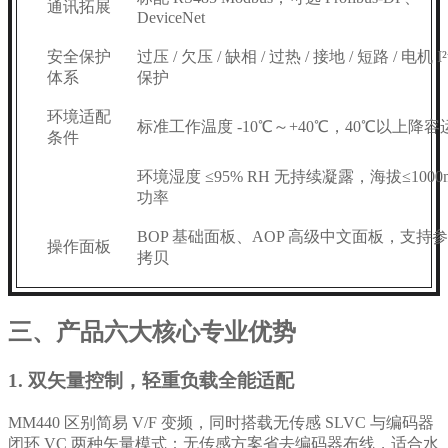
通讯拓展
DeviceNet
安全保护
过压 / 欠压 / 缺相 / 过热 / 接地 / 短路 / 电机 I²
体系
保护
环境适配
标准工作温度 -10℃～+40℃，40℃以上降容
条件
环境湿度 ≤95% RH 无持续凝露，海拔≤1000
功率
BOP 基础面板、AOP 高级中文面板，支持
操作面板
拷贝
三、产品六大核心专业优势
1. 双矢量控制，轻重负载全能适配
MM440 区别简易 V/F 变频，同时搭载无传感 SLVC 与编码器
闭环 VC 两种矢量模式：无传感方案省去编码器布线，适合水