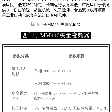
响应快、低速转矩稳定，长期运行故障率低，广泛应用于暖通
供水、矿山输送、起重机械、化工搅拌、食品流水线等项目，
是工业自动化成套主流进口变频元件。
西门子MM440矢量变频器
参数分类
参数项目
供电电压
单相 200~240V ±10%
规格
三相 380~480V ±10%
功率覆盖
CT 恒转矩：0.37~200kW；VT 变转矩：
区间
0.37~250kW
核心控制
V/F 多段曲线、SLVC 无传感矢量、VC 闭