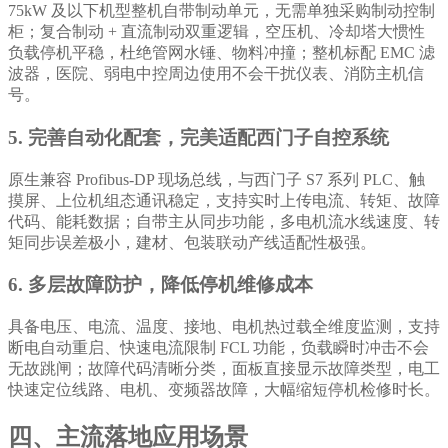
75kW 及以下机型整机自带制动单元，无需单独采购制动控制
柜；复合制动 + 直流制动双重逻辑，空压机、冷却塔大惯性
负载停机平稳，杜绝管网水锤、物料冲撞；整机标配 EMC 滤
波器，医院、弱电中控周边使用不会干扰仪表、消防主机信
号。
5. 完善自动化配套，完美适配西门子自控系统
原生兼容 Profibus-DP 现场总线，与西门子 S7 系列 PLC、触
摸屏、上位机组态通讯稳定，支持实时上传电流、转矩、故障
代码、能耗数据；自带主从同步功能，多电机流水线速度、转
矩同步误差极小，建材、包装联动产线适配性极强。
6. 多层故障防护，降低停机维修成本
具备电压、电流、温度、接地、电机热过载全维度监测，支持
断电自动重启、快速电流限制 FCL 功能，负载瞬时冲击不会
无故跳闸；故障代码清晰分类，面板直接显示故障类型，电工
快速定位线路、电机、变频器故障，大幅缩短停机检修时长。
四、主流落地应用场景