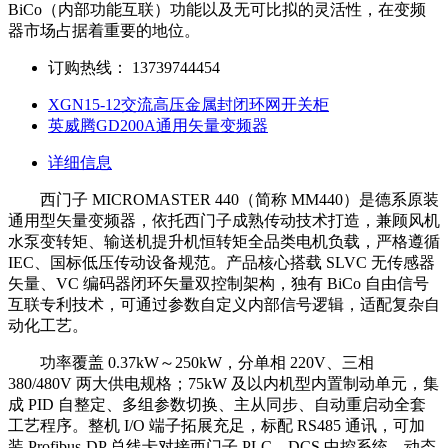
BiCo（内部功能互联）功能以及无可比拟的灵活性，在变频
器市场占据着重要的地位。
订购热线：
13739744454
XGN15-12交流高压金属封闭环网开关柜
英威腾GD200A通用矢量变频器
详细信息
西门子 MICROMASTER 440（简称 MM440）是德系原装
通用型矢量变频器，依托西门子成熟传动技术打造，兼顾风机
水泵变转矩、输送机提升机恒转矩全品类电机负载，严格遵循
IEC、国标低压传动设备规范。产品核心搭载 SLVC 无传感器
矢量、VC 编码器闭环矢量双控制架构，独有 BiCo 自由信号
互联专利技术，可通过参数自定义内部信号逻辑，适配复杂自
动化工艺。
功率覆盖 0.37kW～250kW，分单相 220V、三相
380/480V 两大供电规格；75kW 及以内机型内置制动单元，集
成 PID 自整定、多组参数切换、主从同步、自动重启动全套
工艺程序。整机 I/O 端子拓展充足，标配 RS485 通讯，可加
装 Profibus-DP 总线卡对接西门子 PLC、DCS 中控系统，动态