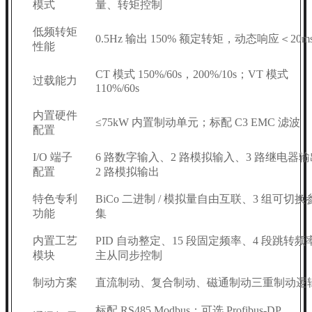
模式
量、转矩控制
低频转矩
0.5Hz 输出 150% 额定转矩，动态响应＜20m
性能
CT 模式 150%/60s，200%/10s；VT 模式
过载能力
110%/60s
内置硬件
≤75kW 内置制动单元；标配 C3 EMC 滤波
配置
I/O 端子
6 路数字输入、2 路模拟输入、3 路继电器
配置
2 路模拟输出
特色专利
BiCo 二进制 / 模拟量自由互联、3 组可切换
功能
集
内置工艺
PID 自动整定、15 段固定频率、4 段跳转频
模块
主从同步控制
制动方案
直流制动、复合制动、磁通制动三重制动逻
标配 RS485 Modbus；可选 Profibus-DP、