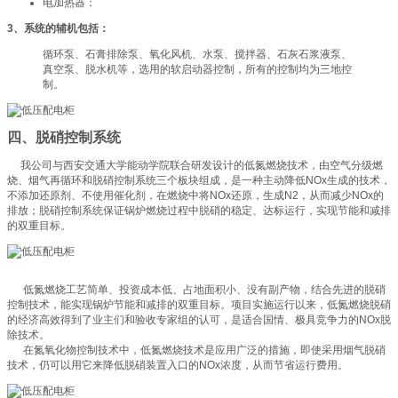
电加热器；
3、系统的辅机包括：
循环泵、石膏排除泵、氧化风机、水泵、搅拌器、石灰石浆液泵、
真空泵、脱水机等，选用的软启动器控制，所有的控制均为三地控
制。
四、脱硝控制系统
我公司与西安交通大学能动学院联合研发设计的低氮燃烧技术，由空气分级燃
烧、烟气再循环和脱硝控制系统三个板块组成，是一种主动降低NOx生成的技术，
不添加还原剂、不使用催化剂，在燃烧中将NOx还原，生成N2，从而减少NOx的
排放；脱硝控制系统保证锅炉燃烧过程中脱硝的稳定、达标运行，实现节能和减排
的双重目标。
低氮燃烧工艺简单、投资成本低、占地面积小、没有副产物，结合先进的脱硝
控制技术，能实现锅炉节能和减排的双重目标。项目实施运行以来，低氮燃烧脱硝
的经济高效得到了业主们和验收专家组的认可，是适合国情、极具竞争力的NOx脱
除技术。
在氮氧化物控制技术中，低氮燃烧技术是应用广泛的措施，即使采用烟气脱硝
技术，仍可以用它来降低脱硝装置入口的NOx浓度，从而节省运行费用。