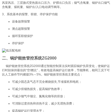
风室风压、三层旗式受热面出口压力、炉膛出口负压；烟气含氧量、锅炉出口烟气
含氧量、煤耗量、锅炉出/入口电动调节阀等。
3、系统基本的报警、联锁、停炉保护功能
设备故障报警
测点超限报警
循环泵联锁保护
停炉保护
二、锅炉能效管控系统ZG2000
锅炉能效管控系统ZG2000通过智能控制算法实时跟踪锅炉负荷变化，使锅炉运
行时刻保持最佳的“空/燃比”，有效地提高锅炉运行效率，节能降耗，相同工况下可
比人工操作节约燃煤3%～5%。锅炉能效管控系统主要优点：
可减少固态及气态不完全燃烧损失,节省煤耗和电耗；
可减少排烟热损失，提高锅炉热效率；
可减少烟气中烟尘、氮氧化物等的排放；
可消除过度供热和供热不足，减少无谓热浪费；
提高锅炉运行管理水平；