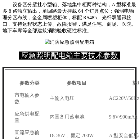
设备区分壁挂小型箱、落地集中柜两种结构，A 型标准最
多 8 路独立输出，单回路最大挂载 64 个灯具点位；强弱电物
理分区布线，全金属喷塑柜体，标配 RS485、光纤双通讯接
口，支持远程状态上传、故障报警，满足住宅、商场、医院、
地下车库等全部建筑消防验收硬性标准。
应急照明配电箱主要技术参数
参数分类
参数项目
标
市电输入参
主输入电压
AC220V/50H
数
应急供电配
内置备用蓄电池
9.6V/900mA
置
直流应急输
DC36V，额定 700W
A 型安全低
出