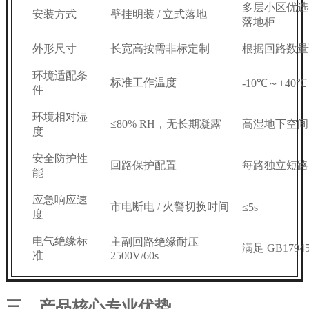
多层小区优选
安装方式
壁挂明装 / 立式落地
落地柜
外形尺寸
长宽高按需非标定制
根据回路数量
环境适配条
标准工作温度
-10℃～+40℃
件
环境相对湿
≤80% RH，无长期凝露
高湿地下空间
度
安全防护性
回路保护配置
每路独立短路
能
应急响应速
市电断电 / 火警切换时间
≤5s
度
电气绝缘标
主副回路绝缘耐压
满足 GB179
准
2500V/60s
三、产品核心专业优势