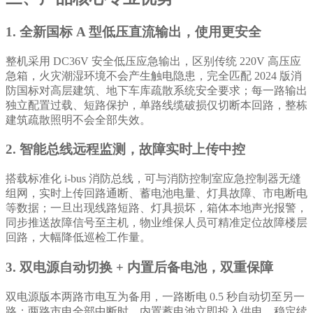
1. 全新国标 A 型低压直流输出，使用更安全
整机采用 DC36V 安全低压应急输出，区别传统 220V 高压应
急箱，火灾潮湿环境不会产生触电隐患，完全匹配 2024 版消
防国标对高层建筑、地下车库疏散系统安全要求；每一路输出
独立配置过载、短路保护，单路线缆破损仅切断本回路，整栋
建筑疏散照明不会全部失效。
2. 智能总线远程监测，故障实时上传中控
搭载标准化 i-bus 消防总线，可与消防控制室应急控制器无缝
组网，实时上传回路通断、蓄电池电量、灯具故障、市电断电
等数据；一旦出现线路短路、灯具损坏，箱体本地声光报警，
同步推送故障信号至主机，物业维保人员可精准定位故障楼层
回路，大幅降低巡检工作量。
3. 双电源自动切换 + 内置后备电池，双重保障
双电源版本两路市电互为备用，一路断电 0.5 秒自动切至另一
路；两路市电全部中断时，内置蓄电池立即投入供电，稳定续