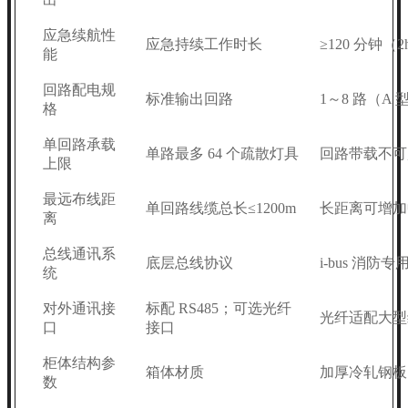
应急续航性
应急持续工作时长
≥120 分钟（2
能
回路配电规
标准输出回路
1～8 路（A
格
单回路承载
单路最多 64 个疏散灯具
回路带载不可
上限
最远布线距
单回路线缆总长≤1200m
长距离可增加
离
总线通讯系
底层总线协议
i-bus 消防
统
对外通讯接
标配 RS485；可选光纤
光纤适配大型
口
接口
柜体结构参
箱体材质
加厚冷轧钢板
数