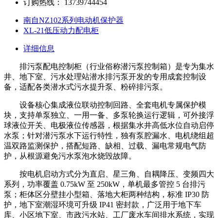
订购热线：
13739744454
南自NZ102系列电动机保护器
XL-21低压动力配电柜
详细信息
排污泵配电控制柜（行业俗称潜污泵控制箱）是专为集水
井、地下室、污水处理站潜水排污泵开发的专用成套控制设
备，适配各类潜水式污水提升泵、粉碎排污泵。
设备核心集成液位联动控制回路、全套电机专属保护模
块，支持单泵独立、一用一备、多泵轮换运行逻辑，可外接浮
球液位开关、电极液位传感器，根据集水井高低水位自动启停
水泵；针对潜污泵水下运行特性，独有泵腔漏水、电机绕组超
温双路监测保护，搭配短路、缺相、过载、漏电常规电气防
护，从根源避免污水泵泡水烧毁故障。
按电机启动方式分为直启、星三角、自耦降压、变频四大
系列，功率覆盖 0.75kW 至 250kW，单机最多管控 5 台排污
泵；柜体区分壁挂小型箱、落地大柜两种结构，标准 IP30 防
护，地下室潮湿环境可升级 IP41 密封款，广泛用于地下车
库、小区地下室、市政污水站、工厂废水车间排水系统，实现