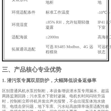
地柜
地
环境适配条件
标准工作温度
-10℃～
≤85% RH，允许短期轻微
IP41
环境湿度
凝露
下室
适配海拔
≤2000m
高海拔
可选 RS485 Modbus、4G 远
可远程
拓展通讯选配
程模块
状态
三、产品核心专业优势
1. 潜污泵专属双层防护，大幅降低设备返修率
区别普通风机水泵控制柜，本设备增设潜水泵专用漏水、超温
两路监测回路；污水泵水下密封渗漏、电机长时间闷转升温
时，控制柜立即停机并发出声光报警，不会出现泵体泡水烧
毁、电缆击穿问题，地下车库、污水站高故障率场景适配性极