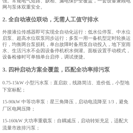
强。常规电气短路、缺相、漏电保护全覆盖，一套设备兼顾电
网与泵体双重安全。
2. 全自动液位联动，无需人工值守排水
外接液位传感器即可实现全自动化运行：低水位停泵、中水位
启泵、超高水位双泵同步运行；多泵一用一备机型定时轮换运
行，均衡两台泵损耗，单台故障时备用泵自动投入，地下室雨
水、生活污水不会因设备停机积水倒灌。面板设置手动模式，
设备检修时可单独单台启停，调试便捷。
3. 四种启动方案全覆盖，匹配全功率排污泵
0.75-15kW 小型污水泵：直启款，线路简洁、造价低，小型地
下室标配；
15-90kW 中等功率泵：星三角降压，启动电流降至 1/3，避免
厂区电网压降；
15-160kW 大功率重载泵：自耦减压，启动转矩充足，适配大
流量市政排污泵；