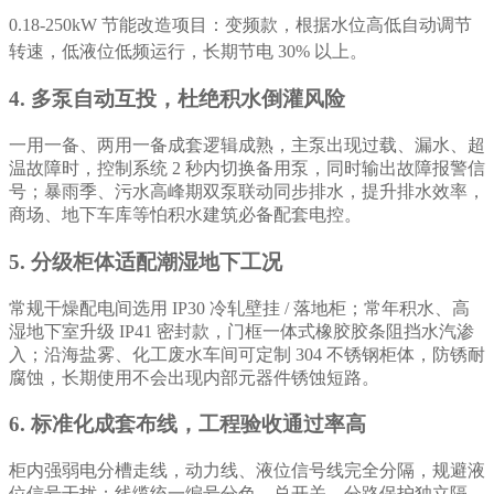
0.18-250kW 节能改造项目：变频款，根据水位高低自动调节
转速，低液位低频运行，长期节电 30% 以上。
4. 多泵自动互投，杜绝积水倒灌风险
一用一备、两用一备成套逻辑成熟，主泵出现过载、漏水、超
温故障时，控制系统 2 秒内切换备用泵，同时输出故障报警信
号；暴雨季、污水高峰期双泵联动同步排水，提升排水效率，
商场、地下车库等怕积水建筑必备配套电控。
5. 分级柜体适配潮湿地下工况
常规干燥配电间选用 IP30 冷轧壁挂 / 落地柜；常年积水、高
湿地下室升级 IP41 密封款，门框一体式橡胶胶条阻挡水汽渗
入；沿海盐雾、化工废水车间可定制 304 不锈钢柜体，防锈耐
腐蚀，长期使用不会出现内部元器件锈蚀短路。
6. 标准化成套布线，工程验收通过率高
柜内强弱电分槽走线，动力线、液位信号线完全分隔，规避液
位信号干扰；线缆统一编号分色，总开关、分路保护独立隔