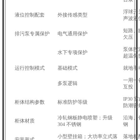
浮球开关
液位控制配套
外接传感类型
声波液
短路、
排污泵专属保护
电气通用保护
欠压
泵体腔
水下专项保护
超温保
运行控制模式
基础模式
就地手动
一用一
多泵逻辑
互投
IP30 
柜体结构参数
标准防护等级
防潮密
冷轧钢板静电喷塑；升级
沿海、
柜体材质
304 不锈钢
钢
小型壁挂箱；大功率立式落
落地柜
安装形式