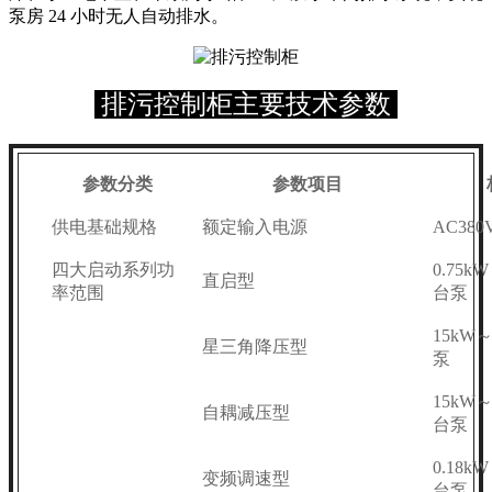
泵房 24 小时无人自动排水。
排污控制柜主要技术参数
参数分类
参数项目
供电基础规格
额定输入电源
AC380
四大启动系列功
0.75k
直启型
率范围
台泵
15kW～
星三角降压型
泵
15kW～
自耦减压型
台泵
0.18k
变频调速型
台泵