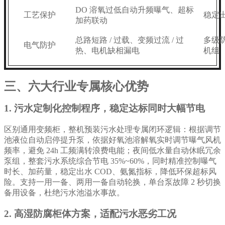
DO 溶氧过低自动升频曝气、超标
工艺保护
稳定
加药联动
总路短路 / 过载、变频过流 / 过
多级
电气防护
热、电机缺相漏电
机组
三、六大行业专属核心优势
1. 污水定制化控制程序，稳定达标同时大幅节电
区别通用变频柜，整机预装污水处理专属闭环逻辑：根据调节
池液位自动启停提升泵，依据好氧池溶解氧实时调节曝气风机
频率，避免 24h 工频满转浪费电能；夜间低水量自动休眠冗余
泵组，整套污水系统综合节电 35%~60%，同时精准控制曝气
时长、加药量，稳定出水 COD、氨氮指标，降低环保超标风
险。支持一用一备、两用一备自动轮换，单台泵故障 2 秒切换
备用设备，杜绝污水池溢水事故。
2. 高湿防腐柜体方案，适配污水恶劣工况