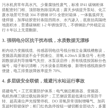
污水机房常年高水汽、少量腐蚀性废气，标准 IP41 碳钢柜体
搭配密封门框、顶部散热除湿风道；露天乡镇提升泵站、化工
废水场景可升级 304 不锈钢 IP55 全密封箱体，一体氩弧焊无
缝焊接，加厚硅胶密封条阻挡雨水、水汽渗入，底座抬高隔绝
地面积水，普通碳钢柜 1-2 年锈蚀穿孔，不锈钢款户外稳定运
行 8 年以上无需翻新。
3. 强弱电分区抗干扰布线，水质数据无漂移
柜内动力变频线缆、传感器弱电信号线分独立金属线槽敷设，
变频器高频谐波不会干扰液位、溶氧 4-20mA 采集信号，杜绝
因数据误判导致曝气失控、水泵误启停；所有线缆按国标分色
编号，端子标识清晰，污水设备后期检修、新增传感线路操作
便捷，电工排查故障效率提升 70%。
4. 多层级安全联锁，规避污水站运行事故
搭建电气 + 工艺双重防护体系：电气侧总断路器、变频器、
电机热继三级过载短路保护；工艺侧设置超低液位停泵防干
转、超高液位声光报警停机、DO 溶氧异常强制增曝气、加药
泵超时联锁保护；柜门红色急停按钮一键切断全部动力，多重