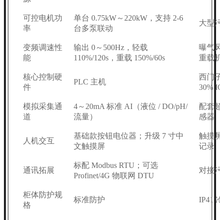
可控电机功
单台 0.75kW～220kW，支持 2-6
大型
率
台多泵联动
变频调速性
输出 0～500Hz，轻载
曝气
能
110%/120s，重载 150%/60s
重载
核心控制硬
西门子
PLC 主机
件
30% 
模拟采集通
4～20mA 标准 AI（液位 / DO/pH/
配套
道
流量）
感器
基础款按钮电位器；升级 7 寸中
触摸屏
人机交互
文触摸屏
记录
标配 Modbus RTU；可选
通讯拓展
对接
Profinet/4G 物联网 DTU
柜体防护规
标准防护
IP4
格