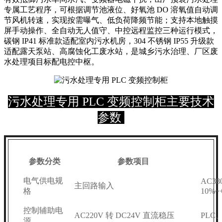
专属工艺程序，可根据调节池液位、好氧池 DO 溶氧值自动调
节风机转速，实现按需曝气、低负荷降频节能；支持本地触摸
屏手动操作、全自动无人值守、中控远程监控三种运行模式，
碳钢 IP41 标准款适配室内污水机房，304 不锈钢 IP55 升级款
适配露天泵站、高腐蚀化工废水站，是城乡污水治理、厂区废
水处理项目标配电控中枢。
污水处理专用 PLC 变频控制柜主要技术
参数
参数分类
参数项目
电气供电规
AC3
主回路输入
格
10%~
控制辅助电
AC220V 转 DC24V 直流稳压
PL
源