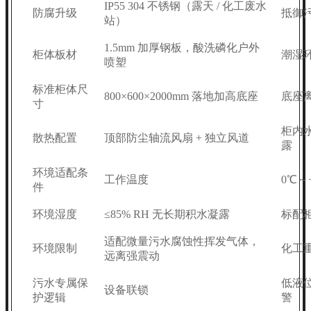
IP55 304 不锈钢（露天 / 化工废水
防腐升级
抵御
站）
1.5mm 加厚钢板，酸洗磷化户外
柜体板材
潮湿
喷塑
标准柜体尺
800×600×2000mm 落地加高底座
底座离
寸
柜内
散热配置
顶部防尘轴流风扇 + 独立风道
露
环境适配条
工作温度
0℃～
件
环境湿度
≤85% RH 无长期积水凝露
标配
适配微量污水腐蚀性挥发气体，
环境限制
化工
远离强震动
污水专属保
低液
设备联锁
护逻辑
警