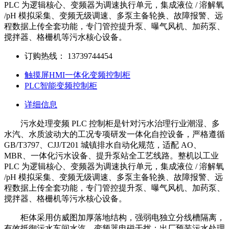
PLC 为逻辑核心、变频器为调速执行单元，集成液位 / 溶解氧
/pH 模拟采集、变频无级调速、多泵主备轮换、故障报警、远
程数据上传全套功能，专门管控提升泵、曝气风机、加药泵、
搅拌器、格栅机等污水核心设备。
订购热线：
13739744454
触摸屏HMI一体化变频控制柜
PLC智能变频控制柜
详细信息
污水处理变频 PLC 控制柜是针对污水治理行业潮湿、多
水汽、水质波动大的工况专项研发一体化自控设备，严格遵循
GB/T3797、CJJ/T201 城镇排水自动化规范，适配 AO、
MBR、一体化污水设备、提升泵站全工艺线路。整机以工业
PLC 为逻辑核心、变频器为调速执行单元，集成液位 / 溶解氧
/pH 模拟采集、变频无级调速、多泵主备轮换、故障报警、远
程数据上传全套功能，专门管控提升泵、曝气风机、加药泵、
搅拌器、格栅机等污水核心设备。
柜体采用仿威图加厚落地结构，强弱电独立分线槽隔离，
有效抵御污水车间水汽、变频器电磁干扰；出厂预装污水处理