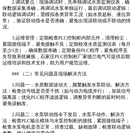
2.调试要点：现场调试时，先单独调试水质监测仪表，确
保数据采集准确，再调试水泵单独运行，最后调试联动逻辑；
联动逻辑调试时，需模拟各类异常工况（如水质超标、液位异
常），验证联动指令是否准确，避免出现误联动或不联动的情
况。
3.运维管理：定期检查PLC控制柜内部元件，清理粉尘，
紧固接线端子，避免接触不良；定期校准水质监测仪表（每月
至少1次），确保数据准确；定期备份PLC程序，避免程序丢
失导致系统瘫痪，石家庄PLC控制柜厂家德兰电气可提供后期
运维培训和技术支持，助力用户规范运维。
### （二）常见问题及现场解决方法
1.问题一：水质数据波动大，频繁触发水泵联动。解决方
法：检查信号线是否受干扰（如与动力电缆并行），加装信号
隔离器；优化PLC程序滤波逻辑，调整异常判断的延时时间，
避免误触发。
2.问题二：水泵联动指令下发后，水泵不动作。解决方
法：检查PLC输出模块与水泵控制柜的接线，紧固接线端子；
检查水泵电机是否正常，排查过载、缺相故障；检查联动逻辑