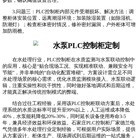
参数，确认阈值设置合理。
3.问题三：PLC控制柜内部元件受潮损坏。解决方法：调
整柜体安装位置，远离潮湿环境；加装除湿装置（如除湿机、
防潮灯）；检查柜体密封情况，修补密封漏洞，户外柜体可增
加防雨檐。
在水处理行业，PLC控制柜在水质监测与水泵联动控制中
的应用，核心是“贴合现场工况、实现精准联动、兼顾安全与
节能”，并非单纯的“自动化配置堆砌”。方案设计需立足不同
水处理场景的核心需求，优化水质监测模块接入、水泵联动逻
辑，注重实操性和抗干扰性，同时做好落地调试和后期运维，
才能真正解决传统控制模式的弊端。
结合过往工程经验，采用该PLC控制柜联动方案后，水处
理系统的水质达标率可提升至99%以上，人工运维成本降低
40%，水泵能耗降低20%-30%，同时延长设备使用寿命3-5
年，兼具经济效益和环保效益。石家庄PLC控制柜厂家德兰电
气凭借多年水处理行业定制经验，可根据用户实际场景，提供
从方案设计、柜体生产、现场调试到后期运维的一站式服务，