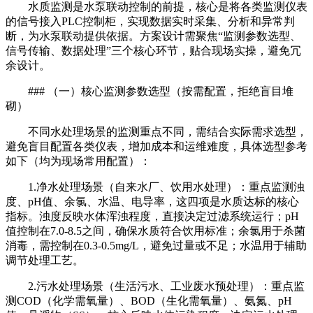
水质监测是水泵联动控制的前提，核心是将各类监测仪表
的信号接入PLC控制柜，实现数据实时采集、分析和异常判
断，为水泵联动提供依据。方案设计需聚焦“监测参数选型、
信号传输、数据处理”三个核心环节，贴合现场实操，避免冗
余设计。
### （一）核心监测参数选型（按需配置，拒绝盲目堆
砌）
不同水处理场景的监测重点不同，需结合实际需求选型，
避免盲目配置各类仪表，增加成本和运维难度，具体选型参考
如下（均为现场常用配置）：
1.净水处理场景（自来水厂、饮用水处理）：重点监测浊
度、pH值、余氯、水温、电导率，这四项是水质达标的核心
指标。浊度反映水体浑浊程度，直接决定过滤系统运行；pH
值控制在7.0-8.5之间，确保水质符合饮用标准；余氯用于杀菌
消毒，需控制在0.3-0.5mg/L，避免过量或不足；水温用于辅助
调节处理工艺。
2.污水处理场景（生活污水、工业废水预处理）：重点监
测COD（化学需氧量）、BOD（生化需氧量）、氨氮、pH