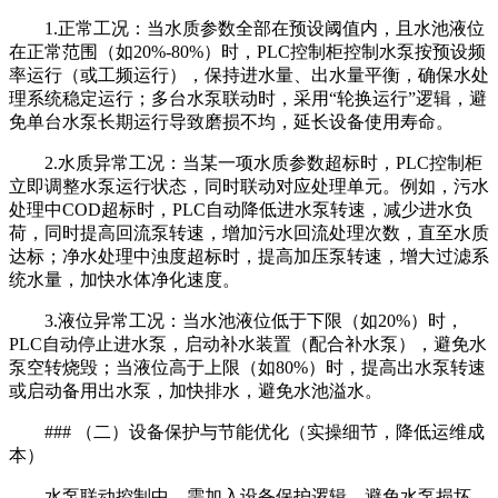
1.正常工况：当水质参数全部在预设阈值内，且水池液位
在正常范围（如20%-80%）时，PLC控制柜控制水泵按预设频
率运行（或工频运行），保持进水量、出水量平衡，确保水处
理系统稳定运行；多台水泵联动时，采用“轮换运行”逻辑，避
免单台水泵长期运行导致磨损不均，延长设备使用寿命。
2.水质异常工况：当某一项水质参数超标时，PLC控制柜
立即调整水泵运行状态，同时联动对应处理单元。例如，污水
处理中COD超标时，PLC自动降低进水泵转速，减少进水负
荷，同时提高回流泵转速，增加污水回流处理次数，直至水质
达标；净水处理中浊度超标时，提高加压泵转速，增大过滤系
统水量，加快水体净化速度。
3.液位异常工况：当水池液位低于下限（如20%）时，
PLC自动停止进水泵，启动补水装置（配合补水泵），避免水
泵空转烧毁；当液位高于上限（如80%）时，提高出水泵转速
或启动备用出水泵，加快排水，避免水池溢水。
### （二）设备保护与节能优化（实操细节，降低运维成
本）
水泵联动控制中，需加入设备保护逻辑，避免水泵损坏，