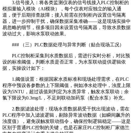
3.信号接入：将各类监测仪表的信号线接入PLC控制柜的
模拟量输入模块（AI模块），每个仪表对应独立的输入通
道，便于后期排查故障；接入前需在控制柜内设置信号隔离
器，进一步抑制干扰，确保数据采集准确——这是现场实操中
易忽略的细节，很多项目因未设置信号隔离器，导致水质数据
波动过大，影响水泵联动效果。
### （三）PLC数据处理与异常判断（贴合现场工况）
PLC控制柜采集到水质数据后，需进行实时分析，对比预
设的标准阈值，判断水质是否正常，为水泵联动提供逻辑依
据，实操设计如下：
1.阈值设置：根据国家水质标准和现场处理需求，在PLC
程序中预设各参数的上下限阈值，例如净水处理中，浊度上限
设为5NTU，超过该值则判定为水质异常，触发水泵联动；余
氯下限设为0.3mg/L，不足则联动加药泵（配合水泵）补充。
2.数据滤波处理：现场水质数据易受干扰出现波动，需在
PLC程序中加入滤波逻辑，剔除异常波动数据（如瞬间飙升的
浊度值），避免误触发联动指令，确保控制逻辑稳定——这是
区别于普通PLC控制的关键，也是石家庄PLC控制柜厂家德兰