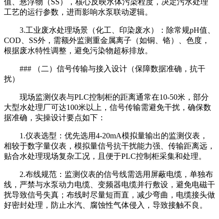
值、悬浮物（SS），核心反映水体污染程度，决定污水处理
工艺的运行参数，进而影响水泵联动逻辑。
3.工业废水处理场景（化工、印染废水）：除常规pH值、
COD、SS外，需额外监测重金属离子（如铜、铬）、色度，
根据废水特性调整，避免污染物超标排放。
### （二）信号传输与接入设计（保障数据准确，抗干
扰）
现场监测仪表与PLC控制柜的距离通常在10-50米，部分
大型水处理厂可达100米以上，信号传输需避免干扰，确保数
据准确，实操设计要点如下：
1.仪表选型：优先选用4-20mA模拟量输出的监测仪表，
相较于数字量仪表，模拟量信号抗干扰能力强、传输距离远，
贴合水处理现场复杂工况，且便于PLC控制柜采集和处理。
2.布线规范：监测仪表的信号线需选用屏蔽电缆，单独布
线，严禁与水泵动力电缆、变频器电缆并行敷设，避免电磁干
扰导致信号失真；布线时尽量短而直，减少弯曲，电缆接头做
好密封处理，防止水汽、腐蚀性气体侵入，导致接触不良。