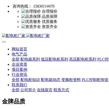
咨询热线：
15830114476
合理报价
品质保障
优质服务
资质齐全
网站首页
电气产品
全部
配电箱系列
低压配电柜系列
高压配电柜系列
PLC
企业资质
项目案例
行业资讯
全部
配电柜知识
配电箱动态
变频柜资料
PLC控制柜智造
联系我们
全部
公司简介
在线留言
联系方式
金牌品质