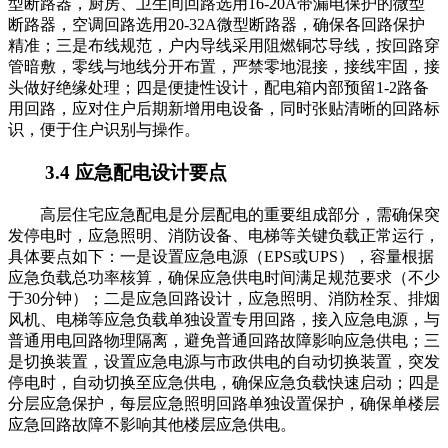
型断路器，厨房、卫生间回路选用16-20A带漏电保护的微型
断路器，空调回路选用20-32A微型断路器，确保各回路保护
精准；三是布线规范，户内导线采用阻燃铜芯导线，按回路穿
管暗敷，零线与地线分开布置，严禁零地混接，接线牢固，接
头做好绝缘处理；四是便捷性设计，配电箱内部预留1-2路备
用回路，应对住户后期新增用电设备，同时张贴清晰的回路标
识，便于住户识别与操作。
3.4 应急配电设计要点
高层住宅应急配电是分层配电的重要组成部分，需确保突
发停电时，应急照明、消防设备、电梯等关键负载正常运行，
具体要点如下：一是设置应急电源（EPS或UPS），容量根据
应急负载总功率核算，确保应急供电时间满足规范要求（不少
于30分钟）；二是应急回路设计，应急照明、消防栓泵、排烟
风机、电梯等应急负载单独设置专用回路，接入应急电源，与
普通用电回路物理隔离，避免普通回路故障影响应急供电；三
是切换装置，设置应急电源与市政供电的自动切换装置，突发
停电时，自动切换至应急供电，确保应急负载快速启动；四是
分层应急保护，每层应急照明回路单独设置保护，确保单楼层
应急回路故障不影响其他楼层应急供电。