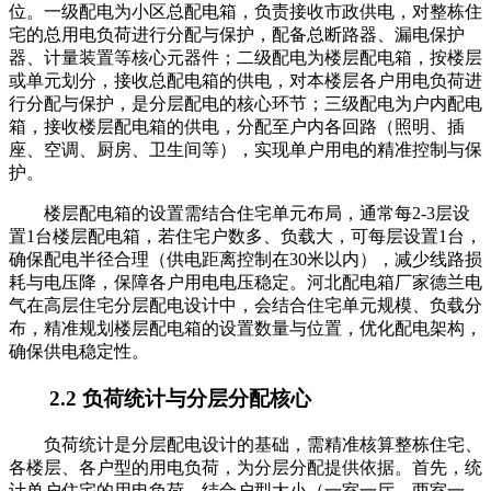
位。一级配电为小区总配电箱，负责接收市政供电，对整栋住
宅的总用电负荷进行分配与保护，配备总断路器、漏电保护
器、计量装置等核心元器件；二级配电为楼层配电箱，按楼层
或单元划分，接收总配电箱的供电，对本楼层各户用电负荷进
行分配与保护，是分层配电的核心环节；三级配电为户内配电
箱，接收楼层配电箱的供电，分配至户内各回路（照明、插
座、空调、厨房、卫生间等），实现单户用电的精准控制与保
护。
楼层配电箱的设置需结合住宅单元布局，通常每2-3层设
置1台楼层配电箱，若住宅户数多、负载大，可每层设置1台，
确保配电半径合理（供电距离控制在30米以内），减少线路损
耗与电压降，保障各户用电电压稳定。河北配电箱厂家德兰电
气在高层住宅分层配电设计中，会结合住宅单元规模、负载分
布，精准规划楼层配电箱的设置数量与位置，优化配电架构，
确保供电稳定性。
2.2 负荷统计与分层分配核心
负荷统计是分层配电设计的基础，需精准核算整栋住宅、
各楼层、各户型的用电负荷，为分层分配提供依据。首先，统
计单户住宅的用电负荷，结合户型大小（一室一厅、两室一