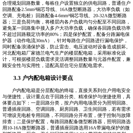
合理规划回路数量，每栋住户设置独立的供电回路，普通住户
回路配备2.5mm²铜芯导线、16A微型断路器，大功率负载（如
空调、充电桩）回路配备4-6mm²铜芯导线、20-32A微型断路
器；三是负荷均衡，将楼层内各户负载均匀分配至不同回路，
避免某一回路集中接入多户大功率负载，确保各回路负载功率
不超过回路额定功率的80%；四是保护配置，配备分路漏电保
护器（动作电流30mA），针对每路住户回路进行漏电保护，
同时配备浪涌保护器，防止雷击、电压波动对设备造成损坏。
河北配电箱厂家德兰电气生产的楼层配电箱，采用标准化设
计，可根据楼层负载需求灵活调整回路数量与元器件配置，兼
顾安全性与实用性，适配高层住宅分层配电需求。
3.3 户内配电箱设计要点
户内配电箱是分层配电的终端，直接关系到住户用电安全
与便捷性，设计重点在于回路分类、精准保护与便捷使用，具
体要点如下：一是回路分类，按户内用电场景分为照明回路、
普通插座回路、空调回路、厨房回路、卫生间回路，若有需求
可增设充电桩专用回路，不同回路分开布置，便于控制与故障
排查；二是保护配置，每路回路配备微型断路器，照明回路选
用10-16A微型断路器，普通插座回路选用16A带漏电保护的微