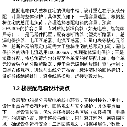
总配电箱作为整栋住宅的供电中枢，设计重点在于负载分
配、计量与整体保护，具体要点如下：一是容量选型，根据整
栋住宅的总用电负荷，合理选择总配电箱的容量，预留
20%-30%的扩容余量，应对后期新增负载（如充电桩、智能家
居等）；二是元器件配置，配备总断路器（塑壳断路器）、总
漏电保护器、电压互感器、电流互感器、计量电表等核心元器
件，总断路器的额定电流需大于整栋住宅的总额定电流，漏电
保护器的动作电流选用100-300mA，实现整体漏电保护；三是
负载分配，将总负荷均匀分配至各单元的楼层配电箱，每个单
元设置独立的分路断路器，便于单元级别的故障排查与控制；
四是布线规范，进线与出线分开布置，标注清晰的回路标识，
做好导线绝缘处理，避免线路松动、虚接导致发热。
3.2 楼层配电箱设计要点
楼层配电箱是分层配电的核心环节，直接对接各户用电，
设计重点在于负荷均衡、回路规划与安全保护，具体要点如
下：一是设置位置，优先选择楼层公共区域（如楼梯间、电梯
厅）的隐蔽位置，便于巡检与维护，同时避开潮湿、易碰撞区
域，确保设备运行安全；二是回路规划，根据楼层住户数量，