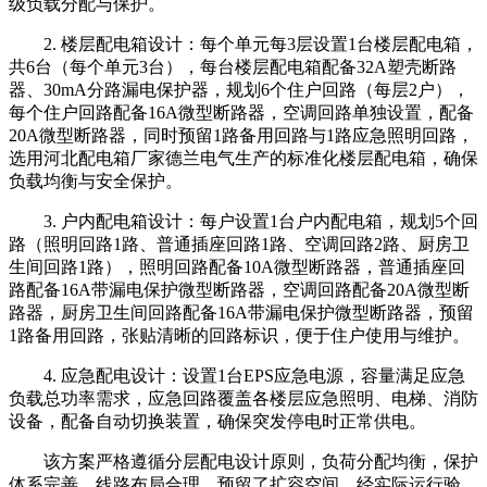
级负载分配与保护。
2. 楼层配电箱设计：每个单元每3层设置1台楼层配电箱，
共6台（每个单元3台），每台楼层配电箱配备32A塑壳断路
器、30mA分路漏电保护器，规划6个住户回路（每层2户），
每个住户回路配备16A微型断路器，空调回路单独设置，配备
20A微型断路器，同时预留1路备用回路与1路应急照明回路，
选用河北配电箱厂家德兰电气生产的标准化楼层配电箱，确保
负载均衡与安全保护。
3. 户内配电箱设计：每户设置1台户内配电箱，规划5个回
路（照明回路1路、普通插座回路1路、空调回路2路、厨房卫
生间回路1路），照明回路配备10A微型断路器，普通插座回
路配备16A带漏电保护微型断路器，空调回路配备20A微型断
路器，厨房卫生间回路配备16A带漏电保护微型断路器，预留
1路备用回路，张贴清晰的回路标识，便于住户使用与维护。
4. 应急配电设计：设置1台EPS应急电源，容量满足应急
负载总功率需求，应急回路覆盖各楼层应急照明、电梯、消防
设备，配备自动切换装置，确保突发停电时正常供电。
该方案严格遵循分层配电设计原则，负荷分配均衡，保护
体系完善，线路布局合理，预留了扩容空间，经实际运行验