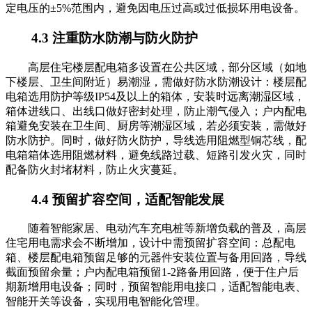
定电压的±5%范围内，避免因电压过高或过低损坏用电设备。
4.3 注重防水防潮与防火防护
高层住宅楼层配电箱多设置在公共区域，部分区域（如地
下楼层、卫生间附近）易潮湿，需做好防水防潮设计：楼层配
电箱选用防护等级IP54及以上的箱体，安装时远离潮湿区域，
箱体进线口、出线口做好密封处理，防止潮气侵入；户内配电
箱避免安装在卫生间、厨房等潮湿区域，若必须安装，需做好
防水防护。同时，做好防火防护，导线选用阻燃型铜芯线，配
电箱箱体选用阻燃材料，避免线路过载、短路引发火灾，同时
配备防火封堵材料，防止火灾蔓延。
4.4 预留扩容空间，适配智能发展
随着智能家居、电动汽车充电桩等新增负载的普及，高层
住宅用电需求会不断增加，设计中需预留扩容空间：总配电
箱、楼层配电箱预留足够的元器件安装位置与备用回路，导线
截面预留余量；户内配电箱预留1-2路备用回路，便于住户后
期新增用电设备；同时，预留智能用电接口，适配智能电表、
智能开关等设备，实现用电智能化管理。