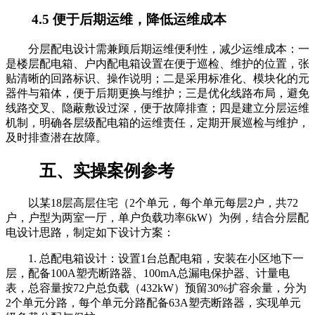
4.5 便于后期运维，降低运维成本
分层配电设计需兼顾后期运维便利性，减少运维成本：一
是楼层配电箱、户内配电箱设置在便于巡检、维护的位置，张
贴清晰的回路标识、操作说明；二是采用标准化、模块化的元
器件与箱体，便于后期更换与维护；三是优化线路布局，避免
线路交叉、隐蔽敷设过深，便于故障排查；四是建立分层运维
机制，明确各层级配电箱的运维责任，定期开展巡检与维护，
及时排查潜在故障。
五、实操案例参考
以某18层高层住宅（2个单元，每个单元每层2户，共72
户，户型为两室一厅，单户负载功率6kW）为例，结合分层配
电设计思路，制定如下设计方案：
1. 总配电箱设计：设置1台总配电箱，安装在小区地下一
层，配备100A塑壳断路器、100mA总漏电保护器、计量电
表，总容量按72户总负载（432kW）预留30%扩容余量，分为
2个单元分路，每个单元分路配备63A塑壳断路器，实现单元