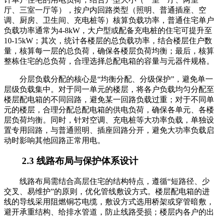
厅、三室一厅等），按户内回路类型（照明、普通插座、空
调、厨房、卫生间、充电桩等）核算负载功率，普通住宅单户
负载功率通常为4-8kW，大户型或配备充电桩的住宅可提升至
10-15kW；其次，统计各楼层的总负载功率，结合楼层住户数
量，核算每一层的总负荷，确保各楼层负荷均衡；最后，核算
整栋住宅的总负荷，合理选择总配电箱的容量与元器件规格。
分层负载分配的核心是“均衡分配、分级保护”，避免单一
层级负载集中。对于同一单元的楼层，将各户负载均匀分配至
楼层配电箱的不同回路，避免某一回路负载过重；对于不同单
元的楼层，合理分配总配电箱的供电负荷，确保各单元、各楼
层负荷均衡。同时，针对空调、充电桩等大功率负载，单独设
置专用回路，与普通照明、插座回路分开，避免大功率负载启
动时影响其他回路正常用电。
2.3 线路布局与保护体系设计
线路布局需结合高层住宅的结构特点，遵循“短路径、少
交叉、易维护”的原则，优化管线敷设方式。楼层配电箱的进
线的导线采用阻燃铜芯电缆，敷设方式选用桥架或穿管暗敷，
避开承重结构、给排水管道，防止线路受损；楼层内各户的出