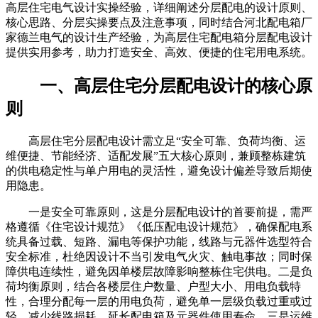
高层住宅电气设计实操经验，详细阐述分层配电的设计原则、
核心思路、分层实操要点及注意事项，同时结合河北配电箱厂
家德兰电气的设计生产经验，为高层住宅配电箱分层配电设计
提供实用参考，助力打造安全、高效、便捷的住宅用电系统。
一、高层住宅分层配电设计的核心原
则
高层住宅分层配电设计需立足“安全可靠、负荷均衡、运
维便捷、节能经济、适配发展”五大核心原则，兼顾整栋建筑
的供电稳定性与单户用电的灵活性，避免设计偏差导致后期使
用隐患。
一是安全可靠原则，这是分层配电设计的首要前提，需严
格遵循《住宅设计规范》《低压配电设计规范》，确保配电系
统具备过载、短路、漏电等保护功能，线路与元器件选型符合
安全标准，杜绝因设计不当引发电气火灾、触电事故；同时保
障供电连续性，避免因单楼层故障影响整栋住宅供电。二是负
荷均衡原则，结合各楼层住户数量、户型大小、用电负载特
性，合理分配每一层的用电负荷，避免单一层级负载过重或过
轻，减少线路损耗，延长配电箱及元器件使用寿命。三是运维