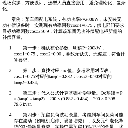
现场实操，方便设计、选型人员直接套用，避免理论化、复杂
化。
案例：某车间配电系统，有功功率P=200kW，未安装无
功补偿设备时，实测现有功率因数cosφ1=0.75，供电部门要求
目标功率因数cosφ2≥0.9，计算该车间无功补偿配电柜所需的
补偿容量。
第一步：确认核心参数。明确P=200kW，
cosφ1=0.75，cosφ2=0.90，参数无缺失、无偏差，符合计
算要求。
第二步：查找对应tanφ值。参考常用对应表，
cosφ1=0.75对应的tanφ1=0.882；cosφ2=0.90对应的
tanφ2=0.484。
第三步：代入公式计算基础补偿容量。Qc基础 = P
× (tanφ1 - tanφ2) = 200 × (0.882 - 0.484) = 200 × 0.398 =
79.6 kvar。
第四步：预留负荷波动余量。考虑到车间负荷可能
存在波动（如电机启停、设备增减），以及元件老化导
致的补偿容量衰减，实操中需预留10%-15%的余量，此