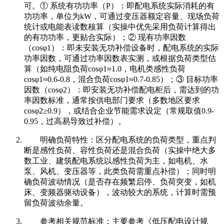
可。① 系统有功功率（P）：即配电系统实际消耗的有
功功率，单位为kW，可通过变压器额定容量、现场负荷
统计或电能表读数核算（实操中优先采用负荷计算得出
的有功功率，更贴合实际）；② 现有功率因数
（cosφ1）：即未安装无功补偿设备时，配电系统的实际
功率因数，可通过功率因数表实测，或根据负荷类型估
算（如纯电阻负荷cosφ1≈1.0，电机类感性负荷
cosφ1≈0.6-0.8，混合负荷cosφ1≈0.7-0.85）；③ 目标功率
因数（cosφ2）：即安装无功补偿配电柜后，需达到的功
率因数标准，通常按供电部门要求（多数地区要求
cosφ2≥0.9），或结合企业节能需求设定（常规取值0.9-
0.95，过高易导致过补偿）。
明确负荷特性：区分配电系统的负荷类型，重点判
断是感性负荷、容性负荷还是混合负荷（实操中绝大多
数工业、建筑配电系统以感性负荷为主，如电机、水
泵、风机、变压器等，此类负荷需重点补偿）；同时明
确负荷波动情况（是否存在频繁启停、负荷突变，如机
床、变频器驱动设备），波动较大的系统，计算时需预
留负荷波动余量。
参考相关规范标准：主要参考《低压配电设计规