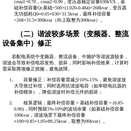
cosφ1=0.70，cosφ2=0.90，变压器额定容量630kVA，基
础补偿容量Qc基础=500×(1.020-0.484)=268kvar，变压器
无功损耗Qb≈0.05×630=31.5kvar，最终补偿容量
=268+31.5≈300kvar（向上取整为300kvar）。
（二）谐波较多场景（变频器、整流
设备集中）修正
若配电系统中变频器、整流设备、中频炉等谐波源较多，
谐波会导致补偿电容发热、损坏，同时影响补偿效果，计算时
需采取两项修正措施，避免故障。
容量修正：补偿容量需减少10%-15%，避免谐波放
大导致过补偿，同时选用抗谐波电容（如串联电抗器的
补偿模块），降低谐波对补偿元件的损坏；
核算逻辑：最终补偿容量 = 基础补偿容量 × (0.85-
0.90)，同时预留5%-10%的波动余量（如基础补偿容量
100kvar，谐波场景下最终补偿容量
≈100×0.85×1.05≈89.25kvar，取整为90kvar）。