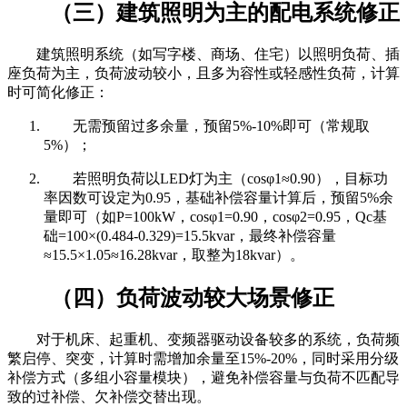
（三）建筑照明为主的配电系统修正
建筑照明系统（如写字楼、商场、住宅）以照明负荷、插
座负荷为主，负荷波动较小，且多为容性或轻感性负荷，计算
时可简化修正：
无需预留过多余量，预留5%-10%即可（常规取
5%）；
若照明负荷以LED灯为主（cosφ1≈0.90），目标功
率因数可设定为0.95，基础补偿容量计算后，预留5%余
量即可（如P=100kW，cosφ1=0.90，cosφ2=0.95，Qc基
础=100×(0.484-0.329)=15.5kvar，最终补偿容量
≈15.5×1.05≈16.28kvar，取整为18kvar）。
（四）负荷波动较大场景修正
对于机床、起重机、变频器驱动设备较多的系统，负荷频
繁启停、突变，计算时需增加余量至15%-20%，同时采用分级
补偿方式（多组小容量模块），避免补偿容量与负荷不匹配导
致的过补偿、欠补偿交替出现。