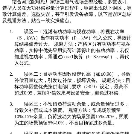
结合河北配电柜厂家德兰电气现场选型经验，多数设计、
选型人员在无功补偿容量计算过程中，容易出现以下误区，导
致计算偏差、选型失误，甚至引发设备故障，以下是误区总结
及规避方法，贴合一线实操痛点。
误区一：混淆有功功率与视在功率，将视在功率
（S，kVA）当作有功功率（P，kW）代入公式，导致计
算结果偏差过大。 规避方法：严格区分有功功率与视在
功率，实操中优先采用负荷计算得出的有功功率，若仅
知道视在功率，需通过cosφ1换算（P=S×cosφ1），再代
入公式。
误区二：目标功率因数设定过高（如≥0.98），导致
补偿容量过大，引发过补偿，损坏设备。 规避方法：目
标功率因数优先按供电部门要求（≥0.9）设定，最高不
超过0.95，兼顾补偿效果与设备安全，避免过补偿。
误区三：不预留负荷波动余量，或余量预留过多，
导致欠补偿或成本浪费。 规避方法：常规场景预留
10%-15%余量，负荷波动大的场景预留15%-20%，照明
为主的场景预留5%-10%，不盲目预留过多余量。
误区四：忽略谐波影响，谐波较多的系统仍按常规