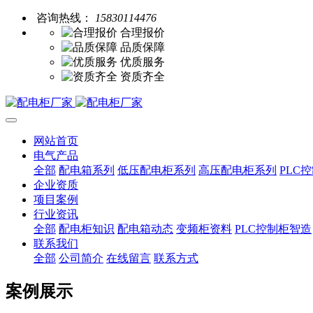
咨询热线：
15830114476
合理报价
品质保障
优质服务
资质齐全
网站首页
电气产品
全部
配电箱系列
低压配电柜系列
高压配电柜系列
PLC
企业资质
项目案例
行业资讯
全部
配电柜知识
配电箱动态
变频柜资料
PLC控制柜智造
联系我们
全部
公司简介
在线留言
联系方式
案例展示