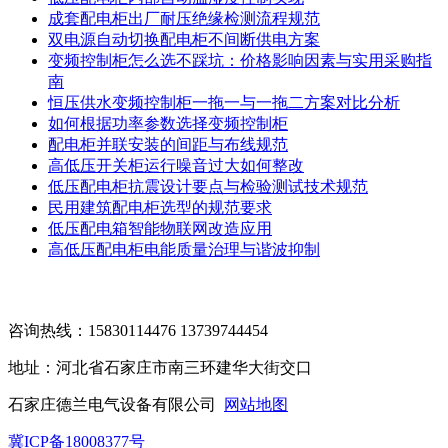
成套配电柜出厂耐压绝缘检测流程规范
双电源自动切换配电柜不间断供电方案
变频控制柜怎么选不踩坑：价格影响因素与实用采购指
南
恒压供水变频控制柜一拖一与一拖二方案对比分析
如何根据功率参数选择变频控制柜
配电柜并联安装的间距与布线规范
高低压开关柜运行噪音过大如何整改
低压配电柜抗震设计要点与检验测试技术规范
民用建筑配电柜选型的规范要求
低压配电箱智能物联网改造应用
高低压配电柜电能质量治理与谐波抑制
咨询热线：15830114476 13739744454
地址：河北省石家庄市南三环建华大街交口
石家庄德兰电气设备有限公司
网站地图
冀ICP备18008377号